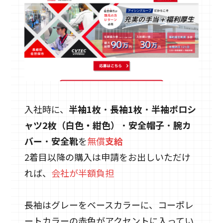
入社時に、
半袖1枚
・
長袖1枚
・
半袖ポロシ
ャツ2枚（白色・紺色）
・
安全帽子
・
腕カ
バー
・
安全靴
を
無償
支給
2着目以降の購入は申請をお出しいただけ
れば、
会社が半額負担
長袖はグレーをベースカラーに、コーポレ
ートカラーの赤色がアクセントに入ってい