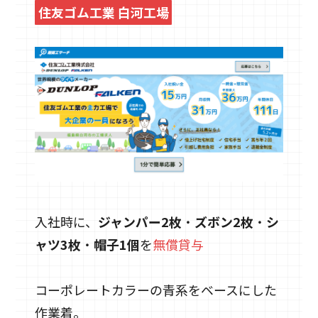
住友ゴム工業 白河工場
入社時に、
ジャンパー2枚
・
ズボン2枚
・
シ
ャツ3枚
・
帽子1個
を
無償貸与
コーポレートカラーの青系をベースにした
作業着。