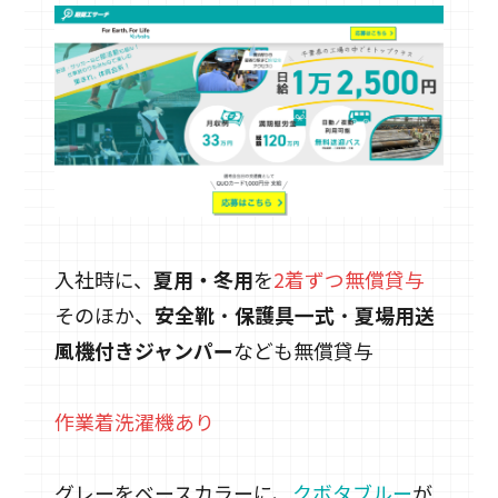
入社時に、
夏用・冬用
を
2着ずつ無償貸与
そのほか、
安全靴
・
保護具一式
・
夏場用送
風機付きジャンパー
なども無償貸与
作業着洗濯機あり
グレーをベースカラーに、
クボタブルー
が