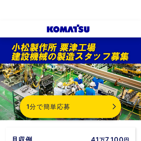
1分で簡単応募
月収例
41
7,100
万
円