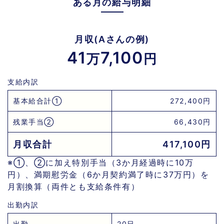
ある月の給与明細
月収(Aさんの例)
41
7,100
万
円
支給内訳
基本給合計①
272,400円
残業手当②
66,430円
月収合計
417,100円
※①、②に加え特別手当（3か月経過時に10万
円）、満期慰労金（6か月契約満了時に37万円）を
月割換算（両件とも支給条件有）
出勤内訳
出勤
20日