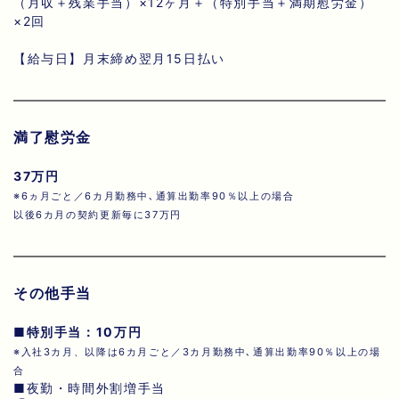
（月収＋残業手当）×12ヶ月＋（特別手当＋満期慰労金）
×2回
【給与日】月末締め翌月15日払い
満了慰労金
37万円
※6ヵ月ごと／6カ月勤務中､通算出勤率90％以上の場合
以後6カ月の契約更新毎に37万円
その他手当
■特別手当：10万円
※入社3カ月、以降は6カ月ごと／3カ月勤務中､通算出勤率90％以上の場
合
■夜勤・時間外割増手当