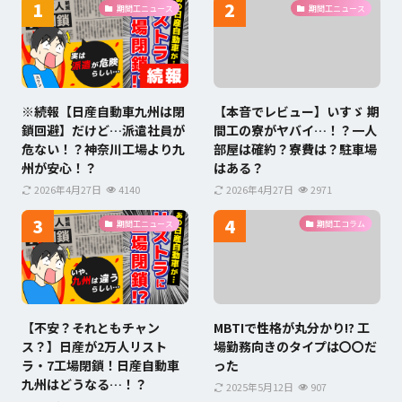
期間工ニュース
期間工ニュース
※続報【日産自動車九州は閉
【本音でレビュー】いすゞ 期
鎖回避】だけど…派遣社員が
間工の寮がヤバイ…！？一人
危ない！？神奈川工場より九
部屋は確約？寮費は？駐車場
州が安心！？
はある？
2026年4月27日
4140
2026年4月27日
2971
期間工ニュース
期間工コラム
【不安？それともチャン
MBTIで性格が丸分かり!? 工
ス？】日産が2万人リスト
場勤務向きのタイプは〇〇だ
ラ・7工場閉鎖！日産自動車
った
九州はどうなる…！？
2025年5月12日
907