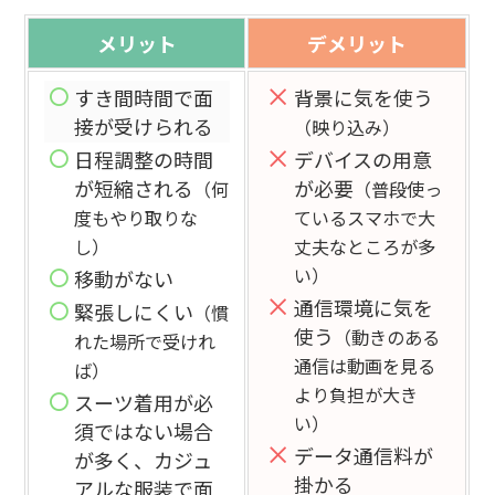
メリット
デメリット
すき間時間で面
背景に気を使う
接が受けられる
（映り込み）
日程調整の時間
デバイスの用意
が短縮される
が必要
（何
（普段使っ
度もやり取りな
ているスマホで大
し）
丈夫なところが多
い）
移動がない
通信環境に気を
緊張しにくい
（慣
使う
（動きのある
れた場所で受けれ
通信は動画を見る
ば）
より負担が大き
スーツ着用が必
い）
須ではない場合
データ通信料が
が多く、カジュ
掛かる
アルな服装で面