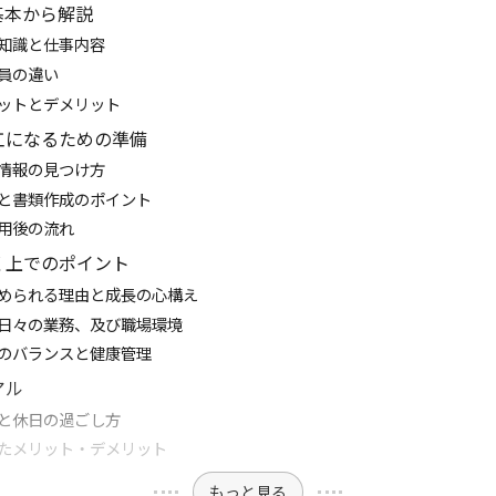
基本から解説
知識と仕事内容
員の違い
ットとデメリット
工になるための準備
情報の見つけ方
と書類作成のポイント
用後の流れ
く上でのポイント
められる理由と成長の心構え
日々の業務、及び職場環境
のバランスと健康管理
アル
と休日の過ごし方
たメリット・デメリット
もっと見る