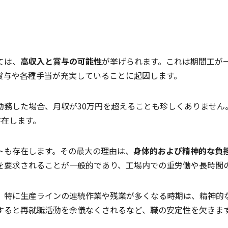
ては、
高収入と賞与の可能性
が挙げられます。これは期間工が
賞与や各種手当が充実していることに起因します。
勤務した場合、月収が30万円を超えることも珍しくありません
存在します。
トも存在します。その最大の理由は、
身体的および精神的な負
を要求されることが一般的であり、工場内での重労働や長時間
、特に生産ラインの連続作業や残業が多くなる時期は、精神的
すると再就職活動を余儀なくされるなど、職の安定性を欠きま