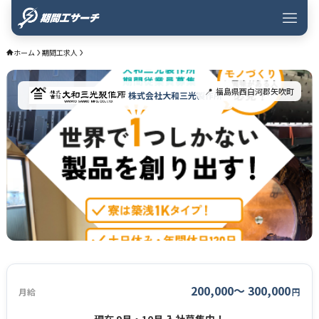
ホーム
期間工求人
福島県
西白河郡矢吹町
株式会社大和三光製作所
200,000〜 300,000
月給
円