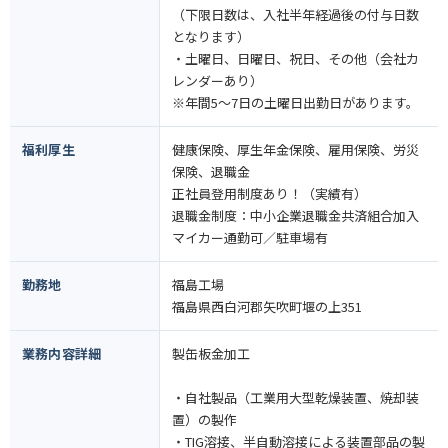
（下限日数は、入社半年経過後の付与日数
となります）
・土曜日、日曜日、祝日、その他（会社カ
レンダーあり）
※年間5～7日の土曜日出勤日があります。
福利厚生
健康保険、厚生年金保険、雇用保険、労災
保険、退職金
正社員登用制度あり！（実績有）
退職金制度：中小企業退職金共済組合加入
マイカー通勤可／駐車場有
勤務地
福島工場
福島県西白河郡矢吹町堰の上351
業務内容詳細
製缶板金加工
・自社製品（工業用大型乾燥装置、焼却装
置）の製作
・TIG溶接、半自動溶接による装置部品の製