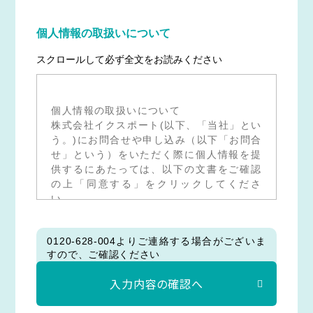
個人情報の取扱いについて
スクロールして必ず全文をお読みください
個人情報の取扱いについて
株式会社イクスポート(以下、「当社」とい
う。)にお問合せや申し込み（以下「お問合
せ」という）をいただく際に個人情報を提
供するにあたっては、以下の文書をご確認
の上「同意する」をクリックしてくださ
い。
１．組織の名称又は氏名
株式会社イクスポート
0120-628-004よりご連絡する場合がございま
２．個人情報保護管理者 所属及び連絡先
すので、ご確認ください
経営管理部 部長 メールアドレス：
privacymark@ixport.co.jp TEL：03-
6455-7344
3.個人情報の利用目的