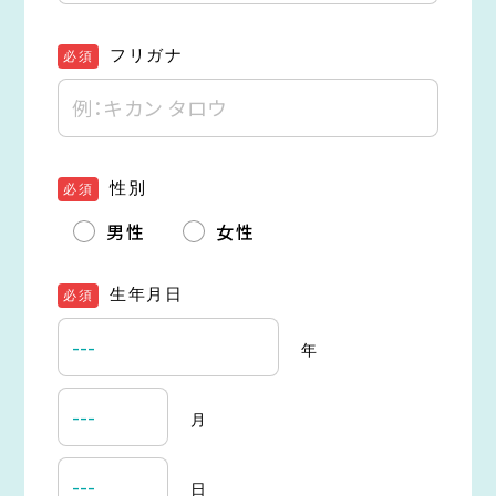
フリガナ
必須
性別
必須
男性
女性
生年月日
必須
年
月
日