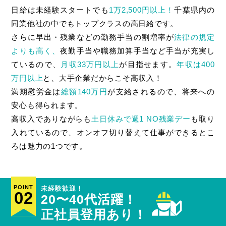
日給は未経験スタートでも
1万2,500円以上！
千葉県内の
同業他社の中でもトップクラスの高日給です。
さらに早出・残業などの勤務手当の割増率が
法律の規定
よりも高く、
夜勤手当や職務加算手当など手当が充実し
ているので、
月収33万円以上
が目指せます。
年収は400
万円以上
と、大手企業だからこそ高収入！
満期慰労金は
総額140万円
が支給されるので、将来への
安心も得られます。
高収入でありながらも
土日休みで週1 NO残業デー
も取り
入れているので、オンオフ切り替えて仕事ができるとこ
ろは魅力の1つです。
POINT
未経験歓迎！
02
20〜40代活躍！
正社員登用あり！