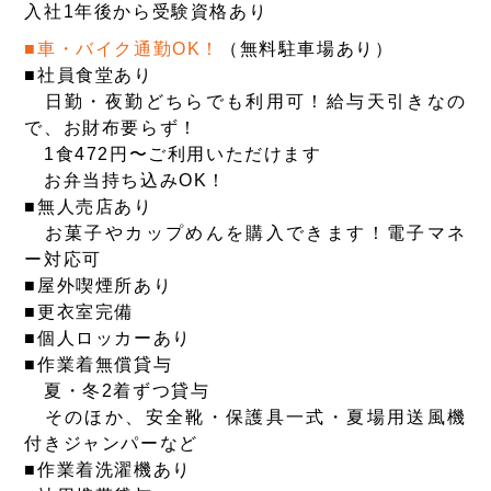
入社1年後から受験資格あり
■車・バイク通勤OK！
（無料駐車場あり）
■社員食堂あり
日勤・夜勤どちらでも利用可！給与天引きなの
で、お財布要らず！
1食472円〜ご利用いただけます
お弁当持ち込みOK！
■無人売店あり
お菓子やカップめんを購入できます！電子マネ
ー対応可
■屋外喫煙所あり
■更衣室完備
■個人ロッカーあり
■作業着無償貸与
夏・冬2着ずつ貸与
そのほか、安全靴・保護具一式・夏場用送風機
付きジャンパーなど
■作業着洗濯機あり