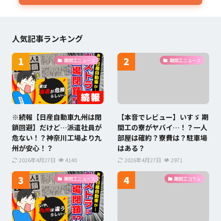
人気記事ランキング
期間工ニュース
期間工ニュース
※続報【日産自動車九州は閉
【本音でレビュー】いすゞ 期
鎖回避】だけど…派遣社員が
間工の寮がヤバイ…！？一人
危ない！？神奈川工場より九
部屋は確約？寮費は？駐車場
州が安心！？
はある？
2026年4月27日
4140
2026年4月27日
2971
期間工ニュース
期間工コラム